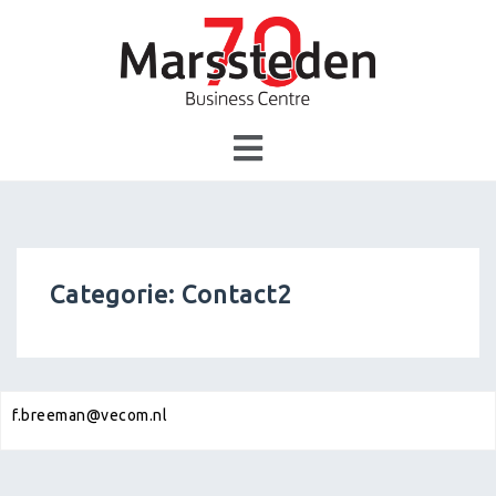
Skip
to
content
Categorie:
Contact2
f.breeman@vecom.nl